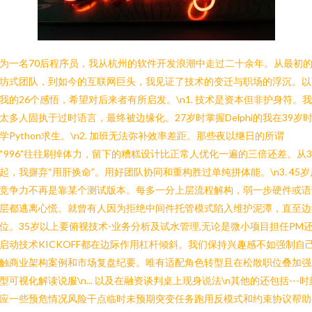
为一名70后程序员，我从杭州的软件开发浪潮中走过二十余年。从最初
坊式团队，到如今的互联网巨头，我见证了技术的变迁与职场的浮沉。以
我的26个感悟，希望对后来者有所启发。\n1. 技术是资本但非护身符。
太多人固执于过时语言，最终被边缘化。27岁时掌握Delphi的我在39岁
学Python求生。\n2. 加班无法弥补效率差距。那些夜以继日的所谓
“996”往往刷掉体力，留下的糟糕设计比正常人优化一遍的三倍还差。从3
起，我摒弃“用肝换命”。用好团队协同和重构胜过单纯拼体能。\n3. 45岁
竞争力不再是靠某个测试版本。每多一分上层流程解构，弱一步硬件或语
层都逃离心慌。就曾有人因为拒绝中间件托管模式陷入维护泥潭，直至边
位。35岁以上要俯视技术-业务分析及试水管理,无论是微小项目担任PM
启动技术KICKOFF都在边际作用杠杆倾斜。我们保持兴趣感不如强制自
触商业架构案例和市场复盘纪要。唯有适配角色转型且在松散职位叠加强
型可视化解读说服\n... 以及在融资谈判桌上现身说法\n其他的还包括---时
应一些预危情况风险干点临时未预期突变任务跑用反模式和约束协议帮助