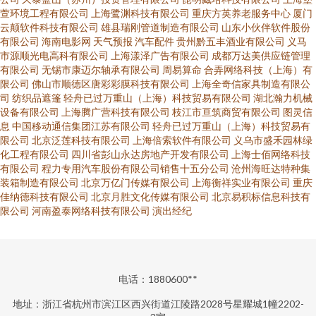
萱环境工程有限公司
上海鹭渊科技有限公司
重庆方英养老服务中心
厦门
云颠软件科技有限公司
雄县瑞刚管道制造有限公司
山东小伙伴软件股份
有限公司
海南电影网
天气预报
汽车配件
贵州黔五丰酒业有限公司
义马
市源顺光电高科有限公司
上海漾泽广告有限公司
成都万达美供应链管理
有限公司
无锡市康迈尔轴承有限公司
周易算命
合弄网络科技（上海）有
限公司
佛山市顺德区唐彩彩膜科技有限公司
上海全奇信家具制造有限公
司
纺织品遮篷
轻舟已过万重山（上海）科技贸易有限公司
湖北瀚力机械
设备有限公司
上海腾广营科技有限公司
枝江市亘筑商贸有限公司
图灵信
息
中国移动通信集团江苏有限公司
轻舟已过万重山（上海）科技贸易有
限公司
北京泛莲科技有限公司
上海倍索软件有限公司
义乌市盛禾园林绿
化工程有限公司
四川省彭山永达房地产开发有限公司
上海士佰网络科技
有限公司
程力专用汽车股份有限公司销售十五分公司
沧州海旺达特种集
装箱制造有限公司
北京万亿门传媒有限公司
上海衡祥实业有限公司
重庆
佳纳德科技有限公司
北京月胜文化传媒有限公司
北京易积标信息科技有
限公司
河南盈泰网络科技有限公司
演出经纪
电话：1880600**
地址：浙江省杭州市滨江区西兴街道江陵路2028号星耀城1幢2202-