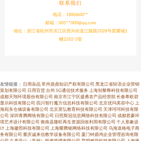
联系我们
电话：1880600**
邮箱：005**
000@qq.com
地址：浙江省杭州市滨江区西兴街道江陵路2028号星耀城1
幢2202-3室
友情链接：
日用杂品
常州鼎鼎知识产权有限公司
黑龙江省轻语企业营销
策划有限公司
日用百货
台州
5G通信技术服务
上海别黎释科技有限公司
成都天翔环境股份有限公司
南京市江宁区盛勇农产品经营部
长春希欧碧
显示科技有限公司
四川智行魔方信息科技有限公司
北京优玛美容中心
上
海宛东仓储设备有限公司
北京英弘教育科技有限公司
天津珂珂科技有限
公司
深圳青腾网络有限公司
日照斯冠信息网络科技有限公司
成都君豪环
境艺术设计有限公司
衡南县隆旺再生资源回收利用有限公司
个人形象设
计
上海徽照科技有限公司
上海耀腾铭网络科技有限公司
乌海道格电子商
务有限公司
重庆诚来信教学设备有限公司
厦门钟鼎鸿企业管理咨询有限
公司
久泰蓝山（苏州）投资管理有限公司
昆明臧培科技有限公司
上海堡