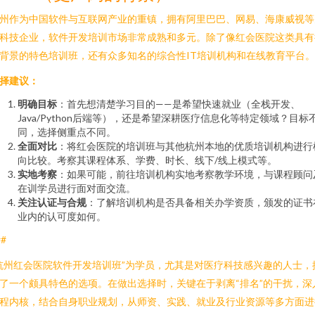
州作为中国软件与互联网产业的重镇，拥有阿里巴巴、网易、海康威视等
科技企业，软件开发培训市场非常成熟和多元。除了像红会医院这类具有
背景的特色培训班，还有众多知名的综合性IT培训机构和在线教育平台。
择建议：
明确目标
：首先想清楚学习目的——是希望快速就业（全栈开发、
Java/Python后端等），还是希望深耕医疗信息化等特定领域？目标
同，选择侧重点不同。
全面对比
：将红会医院的培训班与其他杭州本地的优质培训机构进行
向比较。考察其课程体系、学费、时长、线下/线上模式等。
实地考察
：如果可能，前往培训机构实地考察教学环境，与课程顾问
在训学员进行面对面交流。
关注认证与合规
：了解培训机构是否具备相关办学资质，颁发的证书
业内的认可度如何。
##
杭州红会医院软件开发培训班”为学员，尤其是对医疗科技感兴趣的人士，
了一个颇具特色的选项。在做出选择时，关键在于剥离“排名”的干扰，深
程内核，结合自身职业规划，从师资、实践、就业及行业资源等多方面进